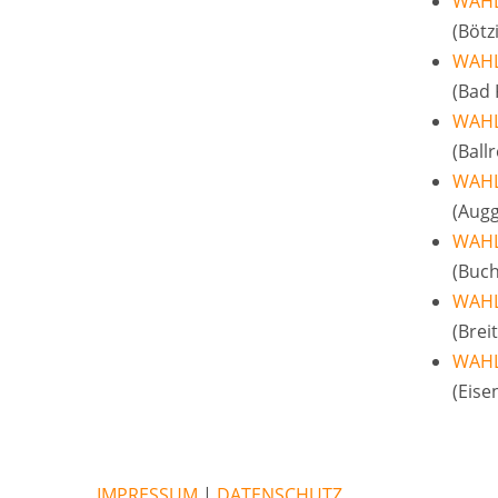
WAHL
(Bötz
WAHL
(Bad 
WAHL
(Ball
WAHL
(Augg
WAHL
(Buch
WAHL
(Brei
WAHL
(Eise
IMPRESSUM
|
DATENSCHUTZ