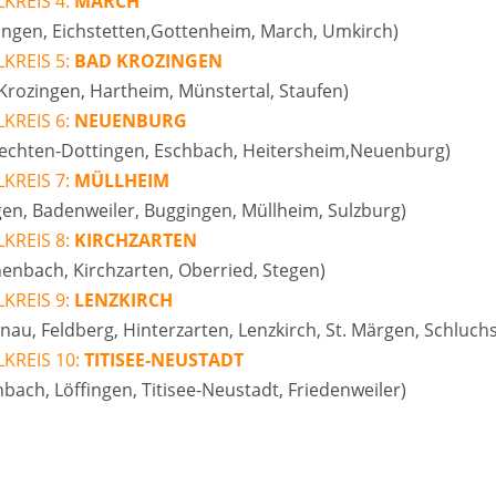
KREIS 4:
MARCH
ingen, Eichstetten,Gottenheim, March, Umkirch)
KREIS 5:
BAD KROZINGEN
Krozingen, Hartheim, Münstertal, Staufen)
KREIS 6:
NEUENBURG
rechten-Dottingen, Eschbach, Heitersheim,Neuenburg)
KREIS 7:
MÜLLHEIM
en, Badenweiler, Buggingen, Müllheim, Sulzburg)
KREIS 8:
KIRCHZARTEN
enbach, Kirchzarten, Oberried, Stegen)
KREIS 9:
LENZKIRCH
tnau, Feldberg, Hinterzarten, Lenzkirch, St. Märgen, Schluch
KREIS 10:
TITISEE-NEUSTADT
nbach, Löffingen, Titisee-Neustadt, Friedenweiler)