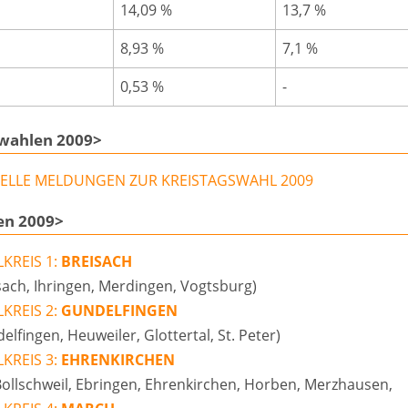
14,09 %
13,7 %
8,93 %
7,1 %
0,53 %
-
swahlen 2009>
ELLE MELDUNGEN ZUR KREISTAGSWAHL 2009
en 2009>
KREIS 1:
BREISACH
sach, Ihringen, Merdingen, Vogtsburg)
KREIS 2:
GUNDELFINGEN
elfingen, Heuweiler, Glottertal, St. Peter)
KREIS 3:
EHRENKIRCHEN
Bollschweil, Ebringen, Ehrenkirchen, Horben, Merzhausen,